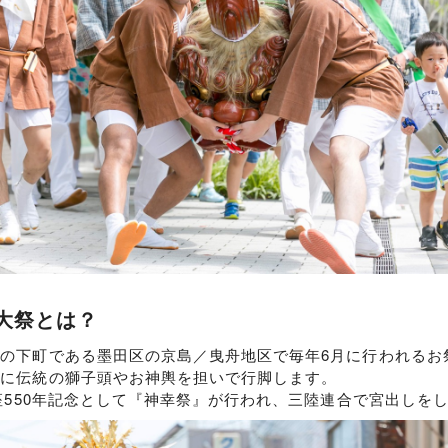
大祭とは？
の下町である墨田区の京島／曳舟地区で毎年6月に行われるお
もに伝統の獅子頭やお神輿を担いで行脚します。
鎮座550年記念として『神幸祭』が行われ、三陸連合で宮出しを