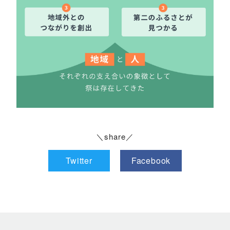
＼share／
Twitter
Facebook