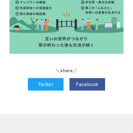
＼share／
Twitter
Facebook