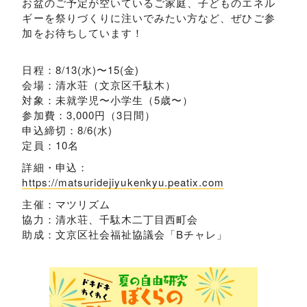
お盆のご予定が空いているご家庭、子どものエネル
ギーを祭りづくりに注いでみたい方など、ぜひご参
加をお待ちしています！
日程：8/13(水)〜15(金)
会場：清水荘（文京区千駄木）
対象：未就学児〜小学生（5歳〜）
参加費：3,000円（3日間）
申込締切：8/6(水)
定員：10名
詳細・申込：
https://matsuridejiyukenkyu.peatix.com
主催：マツリズム
協力：清水荘、千駄木二丁目西町会
助成：文京区社会福祉協議会「Bチャレ」